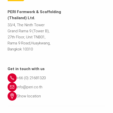
PERI Formwork & Scaffolding
(Thailand) Ltd.
33/4, The Ninth Tower
Grand Rama 9 (Tower B),
27th Floor, Unit TNB01,
Rama 9 Road,Huaykwang,
Bangkok 10310
Get in touch with us
+66 (0) 21681320
info@peri.co.th
Show location